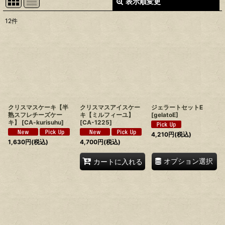
表示順変更
閉じる
12
件
表示数
:
並び順
:
絞り込む
クリスマスケーキ【半
クリスマスアイスケー
ジェラートセットE
熟スフレチーズケー
キ【ミルフィーユ】
[
gelatoE
]
キ】
[
CA-kurisuhu
]
[
CA-1225
]
4,210
円
(税込)
1,630
円
(税込)
4,700
円
(税込)
オプション選択
カートに入れる