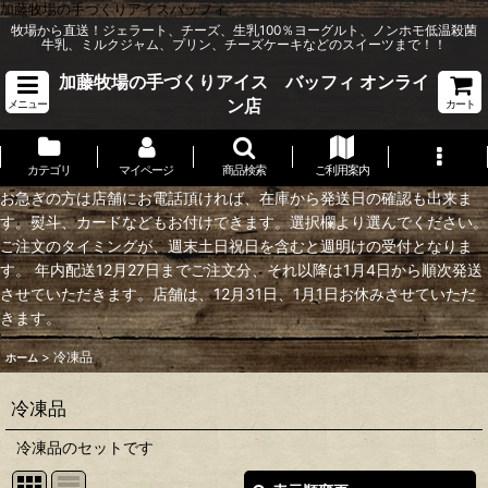
加藤牧場の手づくりアイスバッフィ
牧場から直送！ジェラート、チーズ、生乳100％ヨーグルト、ノンホモ低温殺菌
牛乳、ミルクジャム、プリン、チーズケーキなどのスイーツまで！！
加藤牧場の手づくりアイス バッフィ オンライ
ン店
メニュー
カート
カテゴリ
マイページ
商品検索
ご利用案内
お急ぎの方は店舗にお電話頂ければ、在庫から発送日の確認も出来ま
す。熨斗、カードなどもお付けできます。選択欄より選んでください。
ご注文のタイミングが、週末土日祝日を含むと週明けの受付となりま
す。 年内配送12月27日までご注文分、それ以降は1月4日から順次発送
させていただきます。店舗は、12月31日、1月1日お休みさせていただ
きます。
>
冷凍品
ホーム
冷凍品
冷凍品のセットです