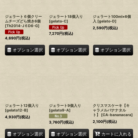
ジェラート６個クリー
ジェラート18個入り
ジェラート100ml×6個
ムチーズどら焼き6個
[
gelato-C
]
入
[
gelato-D
]
[
Th2014-J６D6-G
]
2,590
円
(税込)
7,270
円
(税込)
4,690
円
(税込)
オプション選択
オプション選択
オプション選択
ジェラート12個入り
ジェラート9個入り
クリスマスケーキ【キ
[
gelato12-B
]
[
gelato9-A
]
ャラメルバナナタル
ト】
[
CA-bananacara
]
4,930
円
(税込)
2,100
円
(税込)
3,760
円
(税込)
オプション選択
オプション選択
カートに入れる