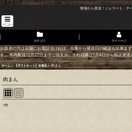
加藤牧場の手づくりアイスバッフィ
牧場から直送！ジェラート、チ
メニュー
カテゴリ
マイページ
お急ぎの方は店舗にお電話頂ければ、在庫から発送日の確認も出来ます
す。 年内配送12月27日までご注文分、それ以降は1月4日から順次発
>
>
肉まん
ホーム
【ギフトセット】冷凍品
肉まん
1
件
表示数
:
並び順
: