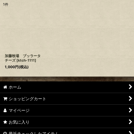
1
件
サブカテゴリ
:
表示数
:
並び順
:
加藤牧場 ブッラータ
絞り込む
チーズ
[
ktch-1111
]
1,000
円
(税込)
ホーム
ショッピングカート
マイページ
お気に入り
最近チェックしたアイテム