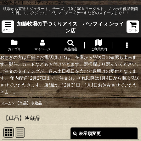
加藤牧場の手づくりアイスバッフィ
牧場から直送！ジェラート、チーズ、生乳100％ヨーグルト、ノンホモ低温殺菌
牛乳、ミルクジャム、プリン、チーズケーキなどのスイーツまで！！
加藤牧場の手づくりアイス バッフィ オンライ
ン店
メニュー
カート
カテゴリ
マイページ
商品検索
ご利用案内
お急ぎの方は店舗にお電話頂ければ、在庫から発送日の確認も出来ま
す。熨斗、カードなどもお付けできます。選択欄より選んでください。
ご注文のタイミングが、週末土日祝日を含むと週明けの受付となりま
す。 年内配送12月27日までご注文分、それ以降は1月4日から順次発送
させていただきます。店舗は、12月31日、1月1日お休みさせていただ
きます。
>
【単品】冷蔵品
ホーム
【単品】冷蔵品
表示順変更
閉じる